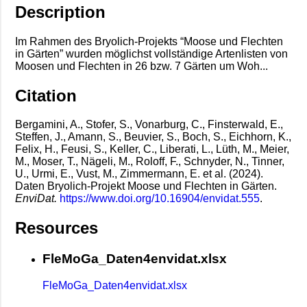
Description
Im Rahmen des Bryolich-Projekts “Moose und Flechten
in Gärten” wurden möglichst vollständige Artenlisten von
Moosen und Flechten in 26 bzw. 7 Gärten um Woh...
Citation
Bergamini, A., Stofer, S., Vonarburg, C., Finsterwald, E.,
Steffen, J., Amann, S., Beuvier, S., Boch, S., Eichhorn, K.,
Felix, H., Feusi, S., Keller, C., Liberati, L., Lüth, M., Meier,
M., Moser, T., Nägeli, M., Roloff, F., Schnyder, N., Tinner,
U., Urmi, E., Vust, M., Zimmermann, E. et al. (2024).
Daten Bryolich-Projekt Moose und Flechten in Gärten.
EnviDat.
https://www.doi.org/10.16904/envidat.555
.
Resources
FleMoGa_Daten4envidat.xlsx
FleMoGa_Daten4envidat.xlsx